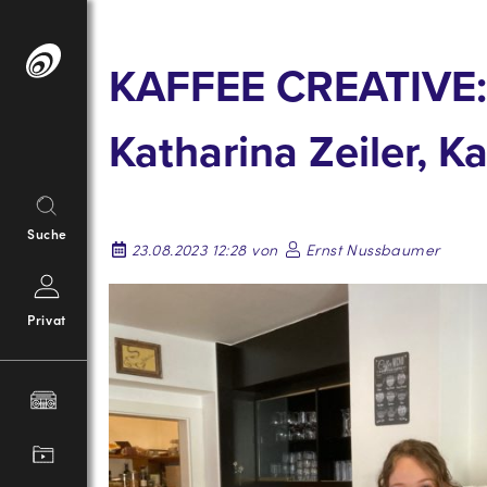
Springe
zum
KAFFEE CREATIVE: 
Inhalt
Katharina Zeiler, K
Suche
23.08.2023 12:28 von
Ernst Nussbaumer
Privat