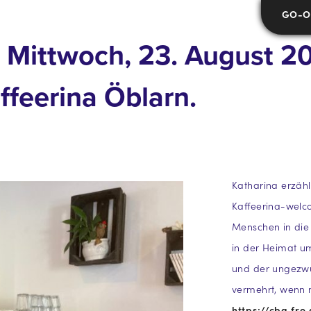
GO-ON
Mittwoch, 23. August 20
affeerina Öblarn.
Katharina erzähl
Kaffeerina-welc
Menschen in die 
in der Heimat um
und der ungezwun
vermehrt, wenn m
https://cba.fro