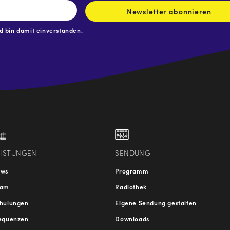
Newsletter abonnieren
 bin damit einverstanden.
.at
traße
EISTUNGEN
SENDUNG
ews
Programm
eam
Radiothek
hulungen
Eigene Sendung gestalten
equenzen
Downloads