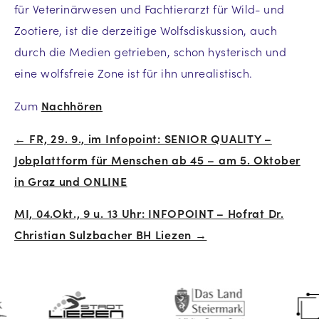
für Veterinärwesen und Fachtierarzt für Wild- und
Zootiere, ist die derzeitige Wolfsdiskussion, auch
durch die Medien getrieben, schon hysterisch und
eine wolfsfreie Zone ist für ihn unrealistisch.
Zum
Nachhören
← FR, 29. 9., im Infopoint: SENIOR QUALITY –
Beitrags-
Jobplattform für Menschen ab 45 – am 5. Oktober
Navigation
in Graz und ONLINE
MI, 04.Okt., 9 u. 13 Uhr: INFOPOINT – Hofrat Dr.
Christian Sulzbacher BH Liezen →