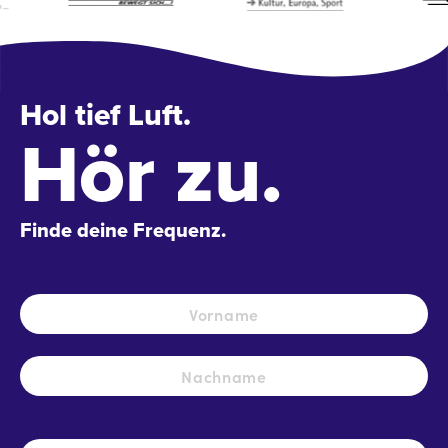
Hol tief Luft.
Hör zu.
Finde deine Frequenz.
Name
*
Vo
Na