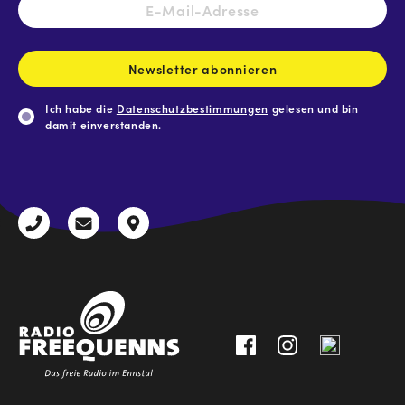
E-
Mail-
Adresse
*
Newsletter abonnieren
Ich habe die
Datenschutzbestimmungen
gelesen und bin
damit einverstanden.
CAPTCHA
+43
radio@freequenns.at
Kulturhausstraße
3612
9,
30111-
A-
0
8940
Liezen