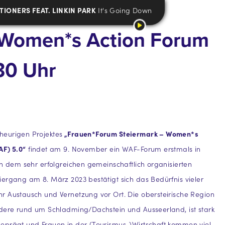
TIONERS FEAT. LINKIN PARK
It's Going Down
 – Women*s Action Forum
30 Uhr
eurigen Projektes
„Frauen*Forum Steiermark – Women*s
AF) 5.0“
findet am 9. November ein WAF-Forum erstmals in
ch dem sehr erfolgreichen gemeinschaftlich organisierten
ergang am 8. März 2023 bestätigt sich das Bedürfnis vieler
 Austausch und Vernetzung vor Ort. Die obersteirische Region
dere rund um Schladming/Dachstein und Ausseerland, ist stark
eprägt und Frauen in der (Tourismus-)Wirtschaft kommen viel