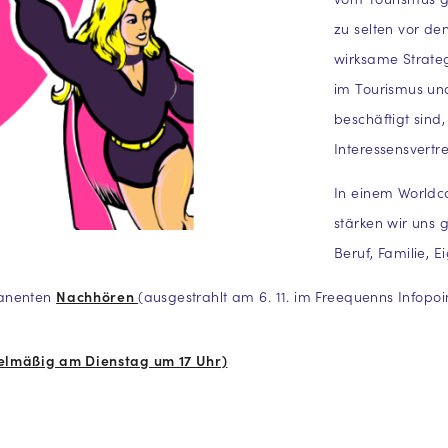
zu selten vor de
wirksame Strateg
im Tourismus und
beschäftigt sind,
Interessensvertre
In einem Worldc
stärken wir uns 
Beruf, Familie, 
manenten
Nachhören
(ausgestrahlt am 6. 11. im Freequenns Infopoin
elmäßig am Dienstag um 17 Uhr)