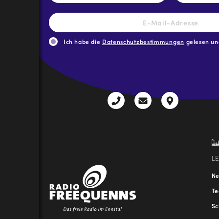
E-
Mail-
Adresse
*
Ich habe die
Datenschutzbestimmungen
gelesen und
CAPTCHA
+43
radio@freequenns
Kulturhauss
3612
9,
30111-
A-
0
8940
Liezen
L
N
T
Sc