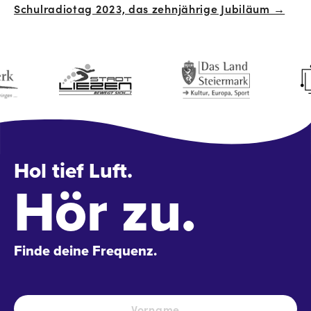
Schulradiotag 2023, das zehnjährige Jubiläum →
Navigation
Hol tief Luft.
Hör zu.
Finde deine Frequenz.
Name
*
Vo