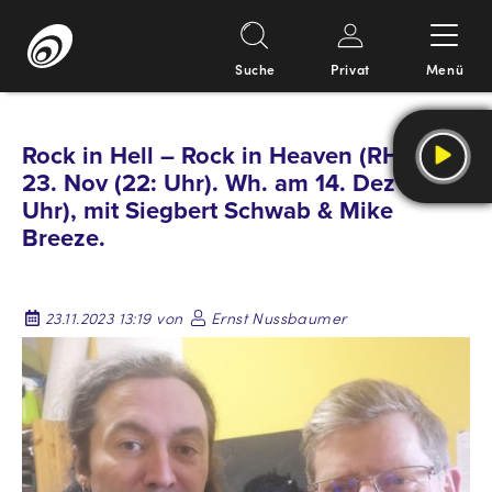
Suche
Privat
Menü
Springe
zum
Rock in Hell – Rock in Heaven (RHI): DO,
Inhalt
23. Nov (22: Uhr). Wh. am 14. Dez ( 22:
Uhr), mit Siegbert Schwab & Mike
Breeze.
23.11.2023 13:19 von
Ernst Nussbaumer