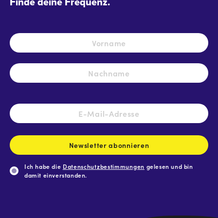
Finde deine Frequenz.
Name
*
Vo
Na
E-
Mail-
Adresse
*
Newsletter abonnieren
Ich habe die
Datenschutzbestimmungen
gelesen und bin
damit einverstanden.
CAPTCHA