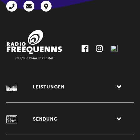
+43
radio@freequenns.at
Kulturhausstraße
3612
9,
30111-
A-
0
8940
Liezen
LEISTUNGEN
SENDUNG