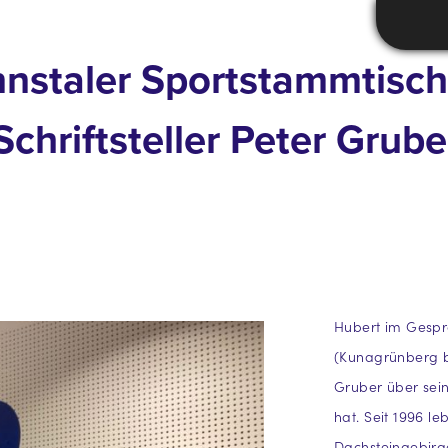
nnstaler Sportstammtisch
hriftsteller Peter Gruber
Hubert im Gespr
(Kunagrünberg be
Gruber über sei
hat. Seit 1996 le
Dachsteingebirge