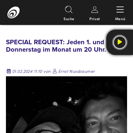
Suche
Privat
Menü
Springe
zum
SPECIAL REQUEST: Jeden 1. und 3.
Inhalt
Donnerstag im Monat um 20 Uhr.
01.02.2024 11:10 von
Ernst Nussbaumer