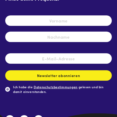
Name
*
Vo
Na
E-
Mail-
Adresse
*
Newsletter abonnieren
Ich habe die
Datenschutzbestimmungen
gelesen und bin
damit einverstanden.
CAPTCHA