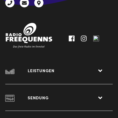
+43
radio@freequenns.at
Kulturhausstraße
3612
9,
30111-
A-
0
8940
Liezen
LEISTUNGEN
SENDUNG