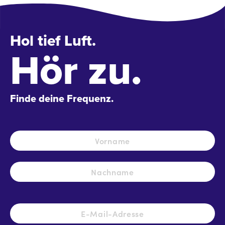
Hol tief Luft.
Hör zu.
Finde deine Frequenz.
Name
*
Vo
Na
E-
Mail-