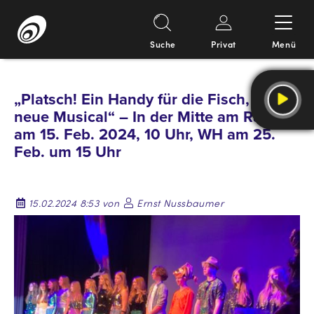
Suche
Privat
Menü
Springe
zum
„Platsch! Ein Handy für die Fisch, das
Inhalt
neue Musical“ – In der Mitte am Rand
am 15. Feb. 2024, 10 Uhr, WH am 25.
Feb. um 15 Uhr
15.02.2024 8:53 von
Ernst Nussbaumer