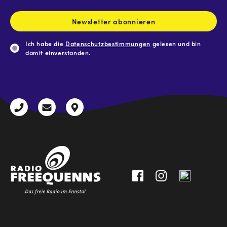
Adresse
*
Newsletter abonnieren
Ich habe die
Datenschutzbestimmungen
gelesen und bin
damit einverstanden.
CAPTCHA
+43
radio@freequenns.at
Kulturhausstraße
3612
9,
30111-
A-
0
8940
Liezen