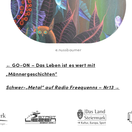
e.nussbaumer
←
GO-ON – Das Leben ist es wert mit
Beitrags-
„Männergeschichten“
Navigation
Schwer-„Metal“ auf Radio Freequenns – Nr13
→