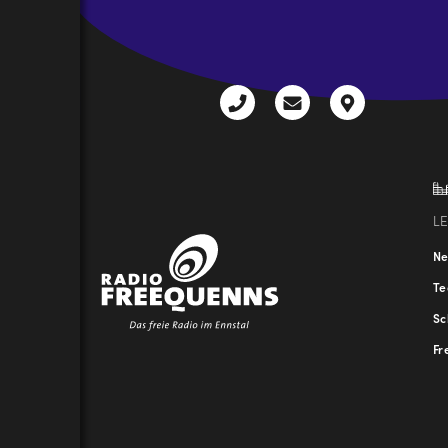
CAPTCHA
+43
radio@freequenns
Kulturhauss
3612
9,
30111-
A-
0
8940
Liezen
L
N
T
Sc
Fr