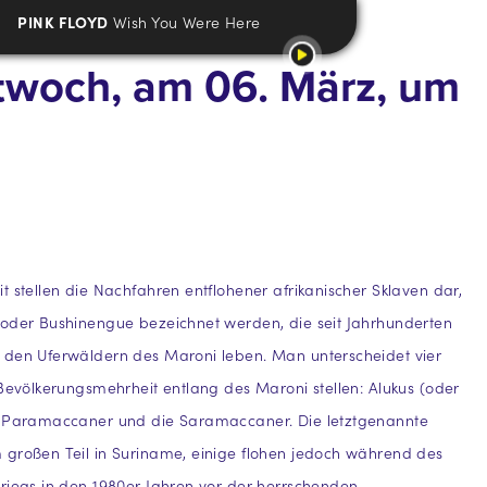
PINK FLOYD
Wish You Were Here
twoch, am 06. März, um
t stellen die Nachfahren entflohener afrikanischer Sklaven dar,
 oder Bushinengue bezeichnet werden, die seit Jahrhunderten
 den Uferwäldern des Maroni leben. Man unterscheidet vier
 Bevölkerungsmehrheit entlang des Maroni stellen: Alukus (oder
, Paramaccaner und die Saramaccaner. Die letztgenannte
 großen Teil in Suriname, einige flohen jedoch während des
riegs in den 1980er Jahren vor der herrschenden