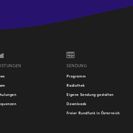
.at
traße
EISTUNGEN
SENDUNG
ews
Programm
eam
Radiothek
hulungen
Eigene Sendung gestalten
equenzen
Downloads
Freier Rundfunk in Österreich