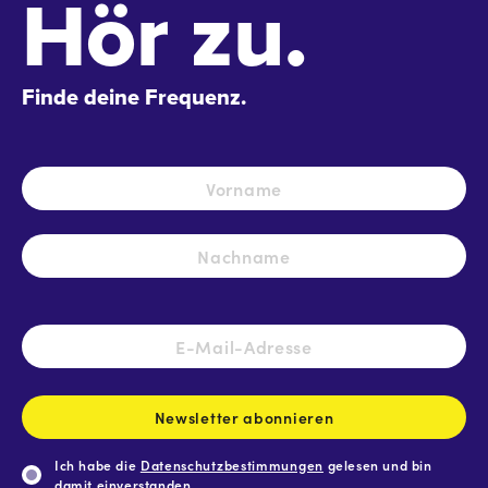
Hör zu.
Finde deine Frequenz.
Name
*
Vo
Na
E-
Mail-
Adresse
*
Newsletter abonnieren
Ich habe die
Datenschutzbestimmungen
gelesen und bin
damit einverstanden.