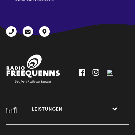
CAPTCHA
+43
radio@freequenns.at
Kulturhausstraße
3612
9,
30111-
A-
0
8940
Liezen
LEISTUNGEN