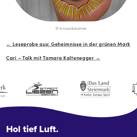
© e.nussbaumer
← Leseprobe aus: Geheimnisse in der grünen Mark
Beitrags-
Cari – Talk mit Tamara Kaltenegger →
Navigation
Hol tief Luft.