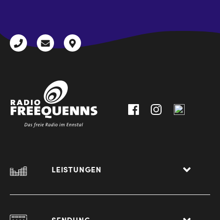
CAPTCHA
+43
radio@freequenns.at
Kulturhausstraße
3612
9,
30111-
A-
0
8940
Liezen
LEISTUNGEN
SENDUNG