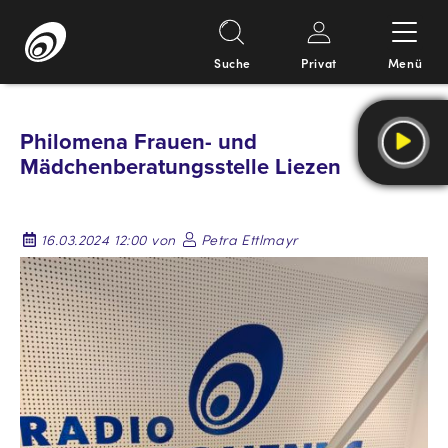
Suche
Privat
Menü
Springe
zum
Philomena Frauen- und
Inhalt
Mädchenberatungsstelle Liezen
16.03.2024 12:00 von
Petra Ettlmayr