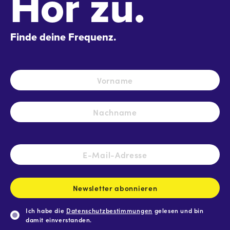
Hör zu.
Finde deine Frequenz.
Name
*
Vo
Na
E-
Mail-
Adresse
*
Newsletter abonnieren
Ich habe die
Datenschutzbestimmungen
gelesen und bin
damit einverstanden.