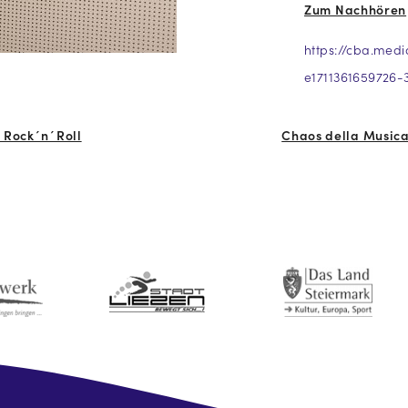
Zum Nachhören
https://cba.med
e1711361659726-
 Rock´n´Roll
Chaos della Musica