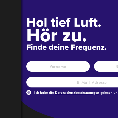
Hol tief Luft.
Hör zu.
Finde deine Frequenz.
Name
*
Vorname
E-
Mail-
Adresse
*
Ich habe die
Datenschutzbestimmungen
gelesen und
CAPTCHA