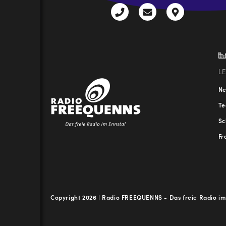
+43
radio@freequenns
Kulturhauss
3612
9,
30111-
A-
0
8940
Liezen
L
N
T
Sc
Fr
Copyright 2026 | Radio FREEQUENNS - Das freie Radio im