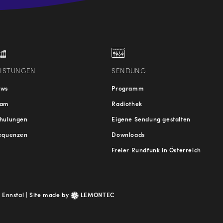
.at
traße
EISTUNGEN
SENDUNG
ews
Programm
eam
Radiothek
hulungen
Eigene Sendung gestalten
equenzen
Downloads
Freier Rundfunk in Österreich
 Ennstal |
Site made by
LEMONTEC