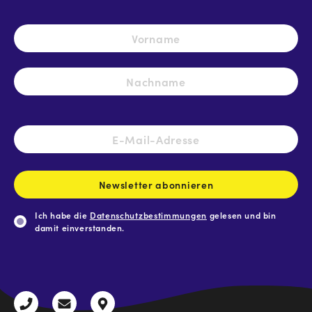
Name
*
Vo
Na
E-
Mail-
Adresse
*
Newsletter abonnieren
Ich habe die
Datenschutzbestimmungen
gelesen und bin
damit einverstanden.
CAPTCHA
+43
radio@freequenns.at
Kulturhausstraße