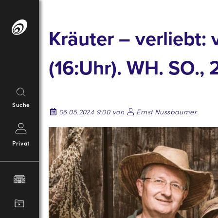
Springe
zum
Kräuter – verliebt:
Inhalt
(16:Uhr). WH. SO., 
Suche
06.05.2024 9:00 von
Ernst Nussbaumer
Privat