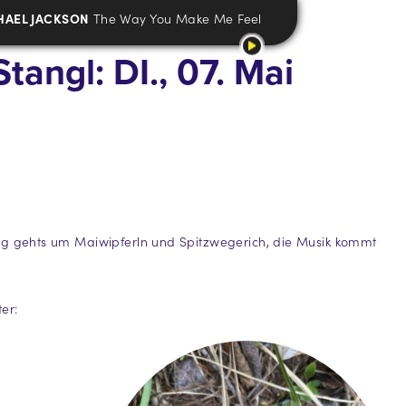
HAEL JACKSON
The Way You Make Me Feel
tangl: DI., 07. Mai
ng gehts um Maiwipferln und Spitzwegerich, die Musik kommt
er: