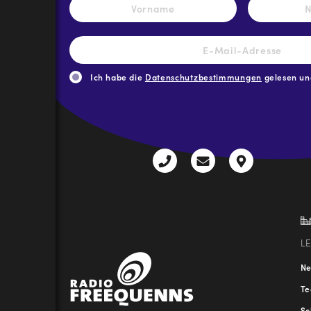
Vorname
E-
Mail-
Adresse
*
Ich habe die
Datenschutzbestimmungen
gelesen und
CAPTCHA
+43
radio@freequenns
Kulturhauss
3612
9,
30111-
A-
0
8940
Liezen
L
N
T
Sc