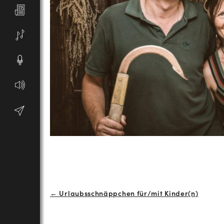
Beitrags-
← Urlaubsschnäppchen für/mit Kinder(n)
Navigation