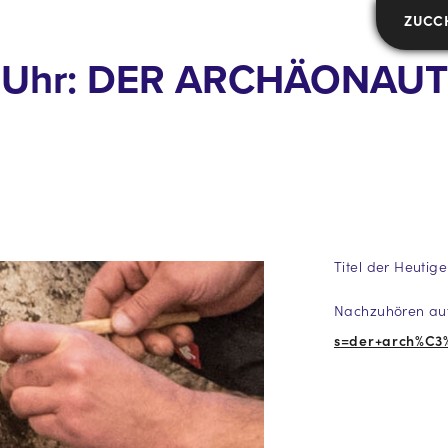
ZUCC
0 Uhr: DER ARCHÄONAUT 
Titel der Heutig
Nachzuhören auf
s=der+arch%C3