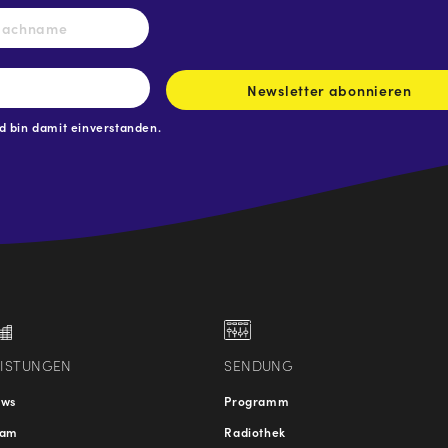
Nachname
Newsletter abonnieren
 bin damit einverstanden.
.at
traße
EISTUNGEN
SENDUNG
ews
Programm
eam
Radiothek