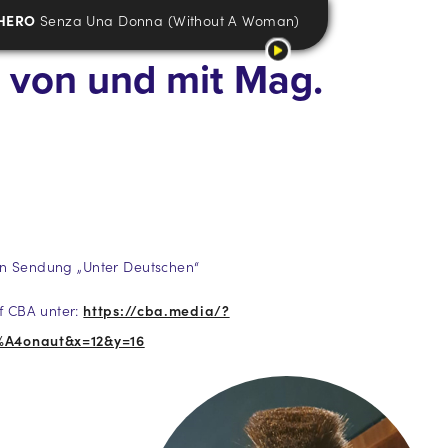
HERO
Senza Una Donna (Without A Woman)
von und mit Mag.
en Sendung „Unter Deutschen“
 CBA unter:
https://cba.media/?
%A4onaut&x=12&y=16