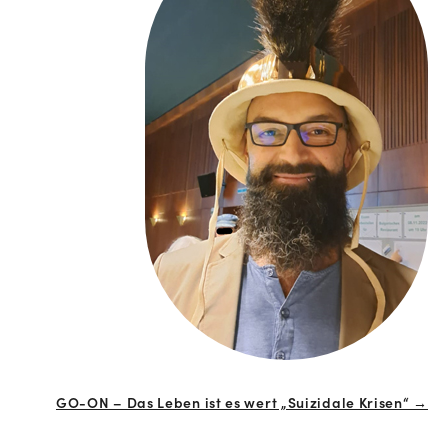
GO-ON – Das Leben ist es wert „Suizidale Krisen“ →