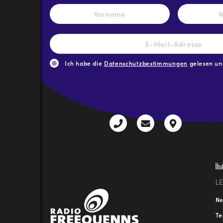
Name
*
Vorname
E-
Mail-
Adresse
*
Ich habe die
Datenschutzbestimmungen
gelesen und
CAPTCHA
+43
radio@freequenns
Kulturhauss
3612
9,
30111-
A-
0
8940
Liezen
L
N
T