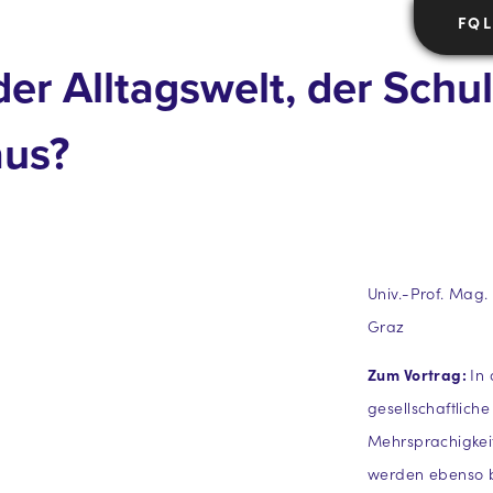
FQ L
er Alltagswelt, der Schul
aus?
Univ.-Prof. Mag. 
Graz
Zum Vortrag:
In 
gesellschaftlich
Mehrsprachigkeit
werden ebenso b