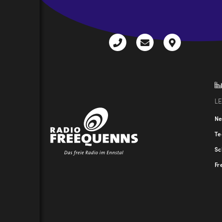
+43
radio@freequenns
Kulturhauss
3612
9,
30111-
A-
0
8940
Liezen
L
N
T
Sc
Fr