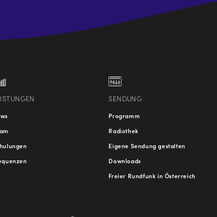
.at
traße
EISTUNGEN
SENDUNG
ews
Programm
eam
Radiothek
hulungen
Eigene Sendung gestalten
equenzen
Downloads
Freier Rundfunk in Österreich