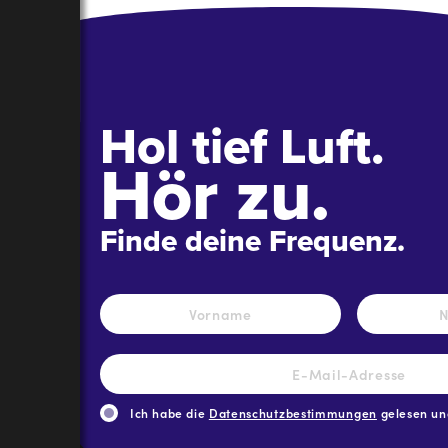
Hol tief Luft.
Hör zu.
Finde deine Frequenz.
Name
*
Vorname
E-
Mail-
Adresse
*
Ich habe die
Datenschutzbestimmungen
gelesen und
CAPTCHA