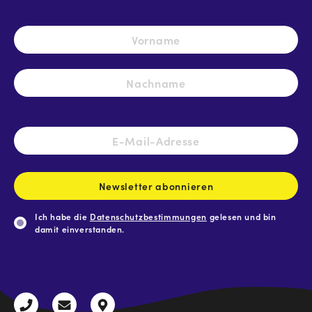
Name
*
Vo
Na
E-
Mail-
Adresse
*
Newsletter abonnieren
Ich habe die
Datenschutzbestimmungen
gelesen und bin
damit einverstanden.
CAPTCHA
+43
radio@freequenns.at
Kulturhausstraße