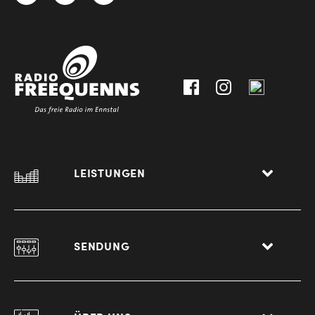
3612
9,
30111-
A-
0
8940
Liezen
LEISTUNGEN
SENDUNG