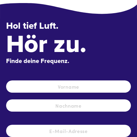
Hol tief Luft.
Hör zu.
Finde deine Frequenz.
Name
*
Vo
Na
E-
Mail-