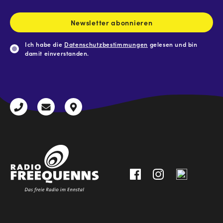
Adresse
*
Newsletter abonnieren
Ich habe die
Datenschutzbestimmungen
gelesen und bin
damit einverstanden.
CAPTCHA
+43
radio@freequenns.at
Kulturhausstraße
3612
9,
30111-
A-
0
8940
Liezen