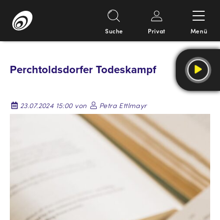
Suche
Privat
Menü
Springe
zum
Perchtoldsdorfer Todeskampf
Inhalt
23.07.2024 15:00 von
Petra Ettlmayr