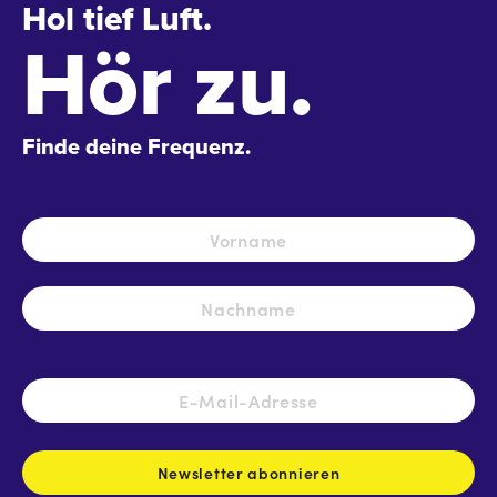
Hol tief Luft.
Hör zu.
Finde deine Frequenz.
Name
*
Vo
Na
E-
Mail-
Adresse
*
Newsletter abonnieren