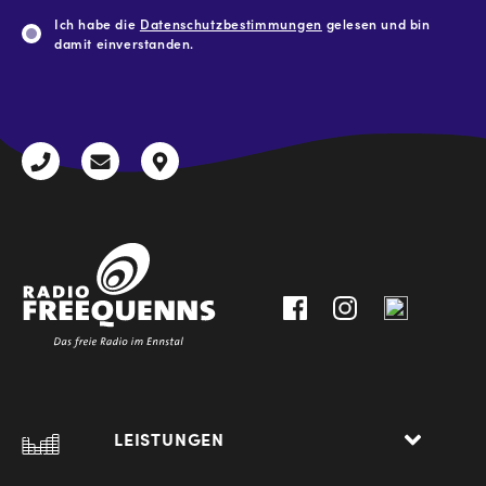
Ich habe die
Datenschutzbestimmungen
gelesen und bin
damit einverstanden.
CAPTCHA
+43
radio@freequenns.at
Kulturhausstraße
3612
9,
30111-
A-
0
8940
Liezen
LEISTUNGEN