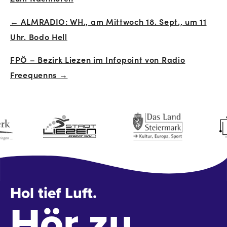
← ALMRADIO: WH., am Mittwoch 18. Sept., um 11
Beitrags-
Uhr. Bodo Hell
Navigation
FPÖ – Bezirk Liezen im Infopoint von Radio
Freequenns →
Hol tief Luft.
Hör zu.