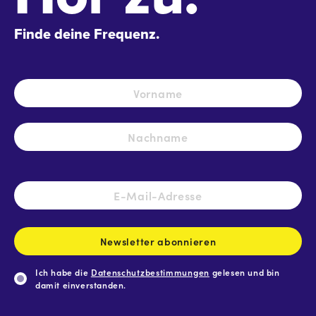
Finde deine Frequenz.
Name
*
Vo
Na
E-
Mail-
Adresse
*
Newsletter abonnieren
Ich habe die
Datenschutzbestimmungen
gelesen und bin
damit einverstanden.
CAPTCHA