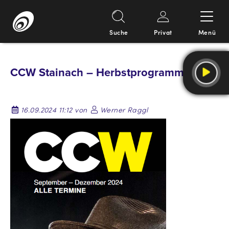
Suche
Privat
Menü
Springe
zum
CCW Stainach – Herbstprogramm 2024
Inhalt
16.09.2024 11:12 von
Werner Raggl