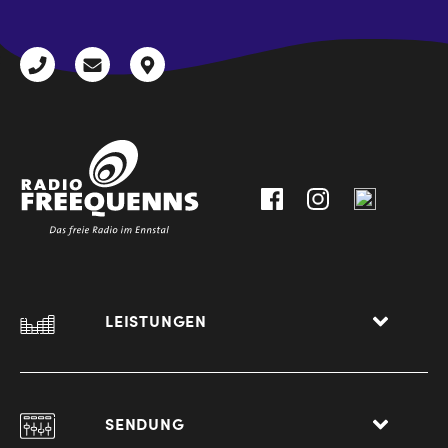
+43
radio@freequenns.at
Kulturhausstraße
3612
9,
30111-
A-
0
8940
Liezen
LEISTUNGEN
SENDUNG