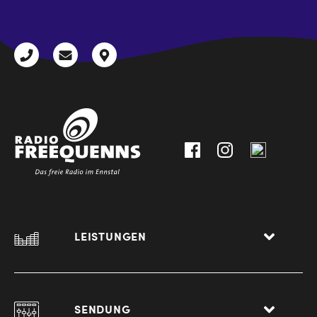
CAPTCHA
+43
radio@freequenns.at
Kulturhausstraße
3612
9,
30111-
A-
0
8940
Liezen
LEISTUNGEN
SENDUNG