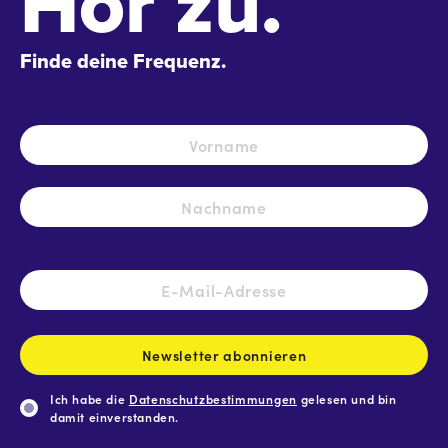
Hör zu.
Finde deine Frequenz.
Name
*
Vo
Na
E-
Mail-
Adresse
*
Newsletter abonnieren
Ich habe die
Datenschutzbestimmungen
gelesen und bin
damit einverstanden.