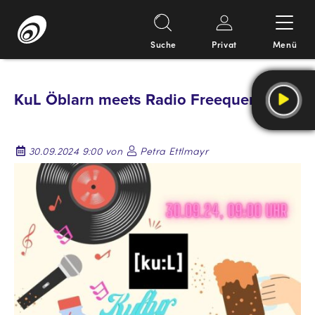
Suche
Privat
Menü
Springe
zum
KuL Öblarn meets Radio Freequenns
Inhalt
30.09.2024 9:00 von
Petra Ettlmayr