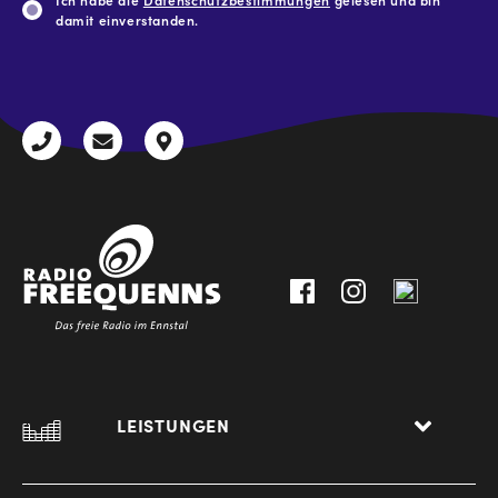
damit einverstanden.
CAPTCHA
+43
radio@freequenns.at
Kulturhausstraße
3612
9,
30111-
A-
0
8940
Liezen
LEISTUNGEN