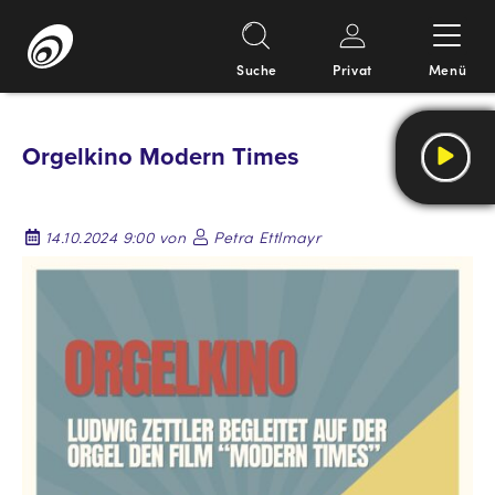
Suche
Privat
Menü
Springe
zum
Orgelkino Modern Times
Inhalt
14.10.2024 9:00 von
Petra Ettlmayr