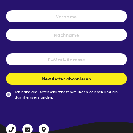
Name
*
Vo
Na
E-
Mail-
Adresse
*
Newsletter abonnieren
Ich habe die
Datenschutzbestimmungen
gelesen und bin
damit einverstanden.
CAPTCHA
+43
radio@freequenns.at
Kulturhausstraße