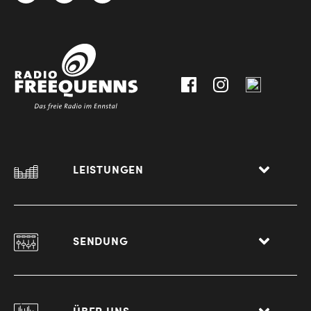
3612
9,
30111-
A-
0
8940
Liezen
LEISTUNGEN
SENDUNG
ÜBER UNS