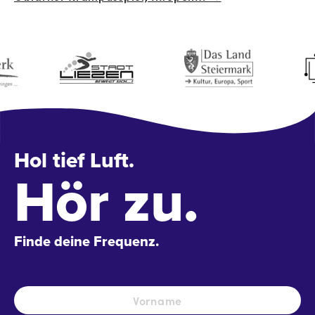
Hol tief Luft.
Hör zu.
Finde deine Frequenz.
Name
*
Vo