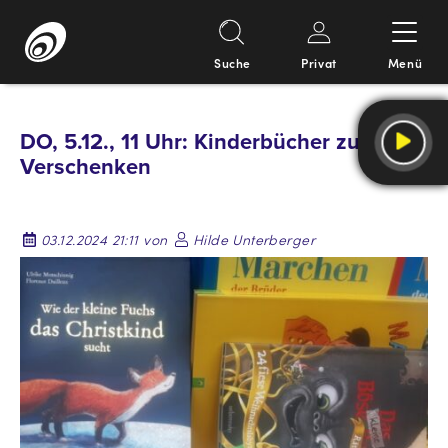
Suche
Privat
Menü
Springe
zum
DO, 5.12., 11 Uhr: Kinderbücher zum
Inhalt
Verschenken
03.12.2024 21:11 von
Hilde Unterberger