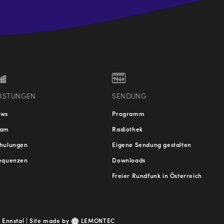
.at
traße
EISTUNGEN
SENDUNG
ews
Programm
eam
Radiothek
hulungen
Eigene Sendung gestalten
equenzen
Downloads
Freier Rundfunk in Österreich
 Ennstal |
Site made by
LEMONTEC