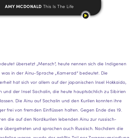
AMY MCDONALD
This Is The Life
deutet übersetzt „Mensch“, heute nennen sich die Indigenen
i was in der Ainu-Sprache „Kamerad“ bedeutet. Die
rheit hat sich vor allem auf der japanischen Insel Hokkaido,
n und der Insel Sachalin, die heute hauptsächlich zu Sibirien
lassen. Die Ainu auf Sachalin und den Kurilen konnten ihre
ger frei von fremden Einflüssen halten. Gegen Ende des 19.
en die auf den Nordkurilen lebenden Ainu zur russisch-
he übergetreten und sprachen auch Russisch. Nachdem die
 gefallen waren, wurde der größte Teil per Zwangsumsiedlung