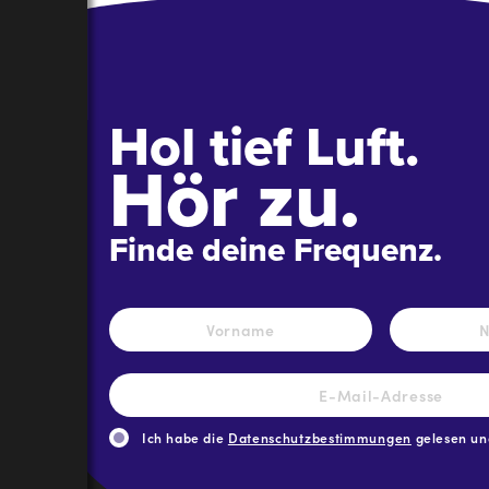
Hol tief Luft.
Hör zu.
Finde deine Frequenz.
Name
*
Vorname
E-
Mail-
Adresse
*
Ich habe die
Datenschutzbestimmungen
gelesen und
CAPTCHA