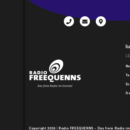
+43
radio@freequenns
Kulturhauss
3612
9,
30111-
A-
0
8940
Liezen
L
N
T
Sc
Fr
Copyright 2026 | Radio FREEQUENNS - Das freie Radio im