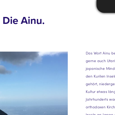
 Die Ainu.
Das Wort Ainu be
gerne auch Utar
japanische Minde
den Kurilen Insel
gehört, niederge
Kultur etwas län
Jahrhunderts war
orthodoxen Kirc
Inseln an Japan