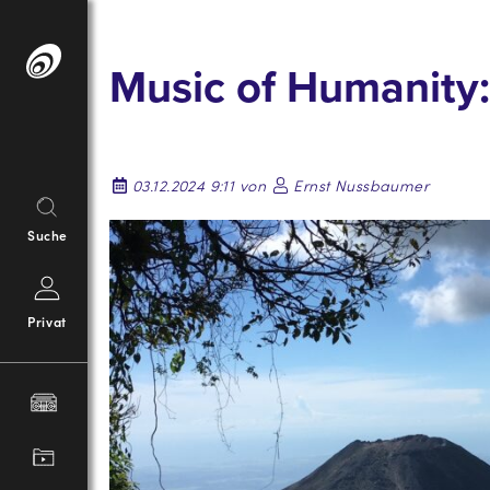
Springe
zum
Music of Humanity:
Inhalt
03.12.2024 9:11 von
Ernst Nussbaumer
Suche
Privat