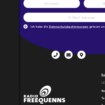
Vorname
E-
Mail-
Adresse
*
Ich habe die
Datenschutzbestimmungen
gelesen und
CAPTCHA
+43
radio@freequenns
Kulturhauss
3612
9,
30111-
A-
0
8940
Liezen
L
N
T