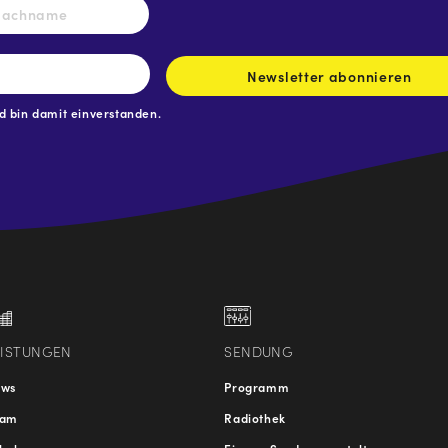
Nachname
Newsletter abonnieren
 bin damit einverstanden.
.at
traße
EISTUNGEN
SENDUNG
ews
Programm
eam
Radiothek