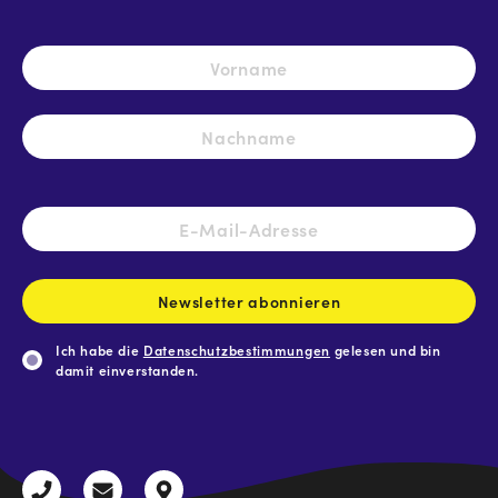
Name
*
Vo
Na
E-
Mail-
Adresse
*
Newsletter abonnieren
Ich habe die
Datenschutzbestimmungen
gelesen und bin
damit einverstanden.
CAPTCHA
+43
radio@freequenns.at
Kulturhausstraße