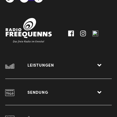
3612
9,
30111-
A-
0
8940
Liezen
LEISTUNGEN
SENDUNG