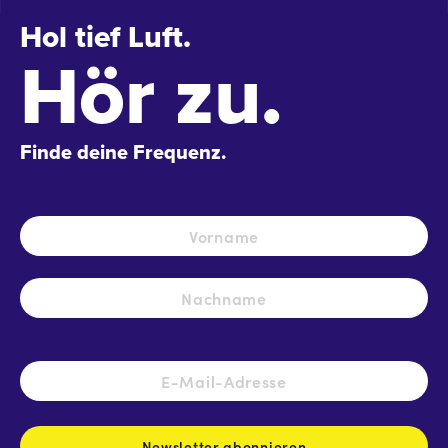
Hol tief Luft.
Hör zu.
Finde deine Frequenz.
Name
*
Vo
Na
E-
Mail-
Adresse
*
Newsletter abonnieren