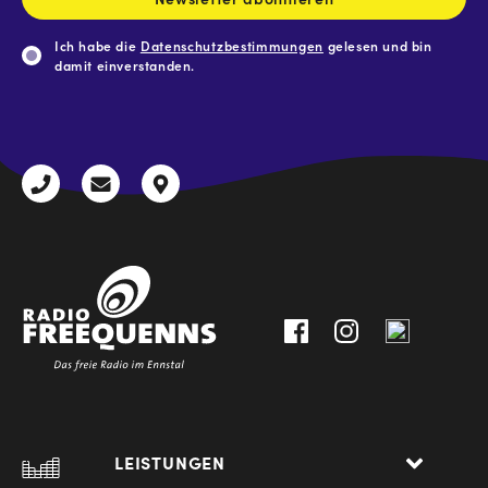
Ich habe die
Datenschutzbestimmungen
gelesen und bin
damit einverstanden.
CAPTCHA
+43
radio@freequenns.at
Kulturhausstraße
3612
9,
30111-
A-
0
8940
Liezen
LEISTUNGEN