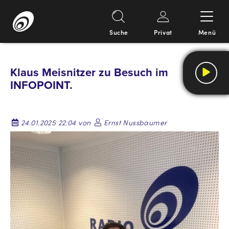
Suche
Privat
Menü
Springe
zum
Klaus Meisnitzer zu Besuch im
Inhalt
INFOPOINT.
24.01.2025 22:04 von
Ernst Nussbaumer