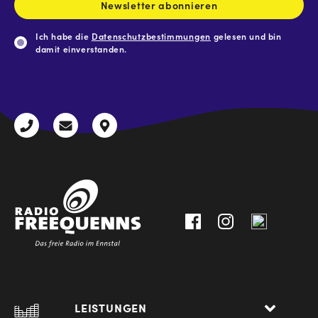
Newsletter abonnieren
Ich habe die
Datenschutzbestimmungen
gelesen und bin
damit einverstanden.
CAPTCHA
+43
radio@freequenns.at
Kulturhausstraße
3612
9,
30111-
A-
0
8940
Liezen
LEISTUNGEN