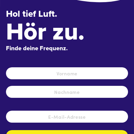
Hol tief Luft.
Hör zu.
Finde deine Frequenz.
Name
*
Vo
Na
E-
Mail-
Adresse
*