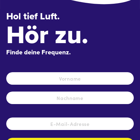
Hol tief Luft.
Hör zu.
Finde deine Frequenz.
Name
*
Vo
Na
E-
Mail-
Adresse
*