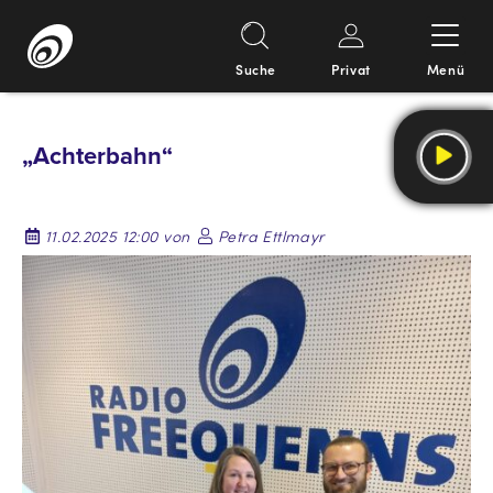
Suche
Privat
Menü
Springe
zum
„Achterbahn“
Inhalt
11.02.2025 12:00 von
Petra Ettlmayr