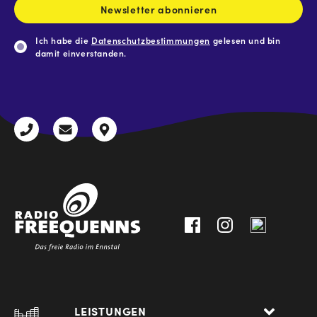
Newsletter abonnieren
Ich habe die
Datenschutzbestimmungen
gelesen und bin
damit einverstanden.
CAPTCHA
+43
radio@freequenns.at
Kulturhausstraße
3612
9,
30111-
A-
0
8940
Liezen
LEISTUNGEN