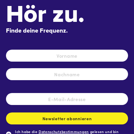
Hör zu.
Finde deine Frequenz.
Name
*
Vo
Na
E-
Mail-
Adresse
*
Newsletter abonnieren
Ich habe die
Datenschutzbestimmungen
gelesen und bin