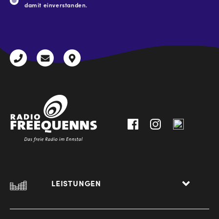
damit einverstanden.
CAPTCHA
+43
radio@freequenns.at
Kulturhausstraße
3612
9,
30111-
A-
0
8940
Liezen
LEISTUNGEN