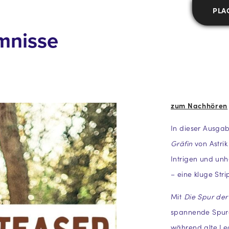
PLA
mnisse
zum Nachhören
In dieser Ausgab
Gräfin
von Astrik
Intrigen und un
– eine kluge Str
Mit
Die Spur der
spannende Spure
während alte Le