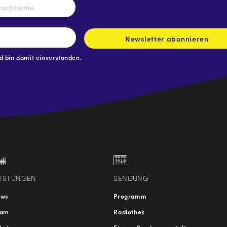
Nachname
Newsletter abonnieren
 bin damit einverstanden.
.at
traße
EISTUNGEN
SENDUNG
ews
Programm
eam
Radiothek