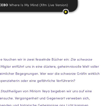
CEBO
Where Is My Mind (Xfm Live Version)
e tauchen wir in zwei fesselnde Bücher ein:
Die schwarze
 Miglar entführt uns in eine düstere, geheimnisvolle Welt voller
heimlicher Begegnungen. Wer war die schwarze Gräfin wirklich
ippenzieherin oder eine gefährliche Verführerin?
 Stadtheiligen
von Miriam Veya begeben wir uns auf eine
nsuche. Vergangenheit und Gegenwart verweben sich,
genden und historische Geheimnisse ans Licht kommen.