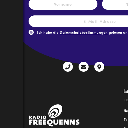
Vorname
E-
Mail-
Adresse
*
Ich habe die
Datenschutzbestimmungen
gelesen und
CAPTCHA
+43
radio@freequenns
Kulturhauss
3612
9,
30111-
A-
0
8940
Liezen
L
N
T