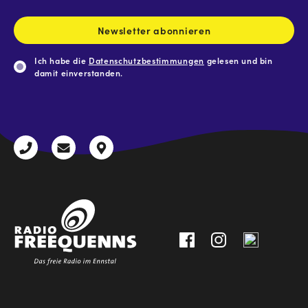
Adresse
*
Newsletter abonnieren
Ich habe die
Datenschutzbestimmungen
gelesen und bin
damit einverstanden.
CAPTCHA
+43
radio@freequenns.at
Kulturhausstraße
3612
9,
30111-
A-
0
8940
Liezen