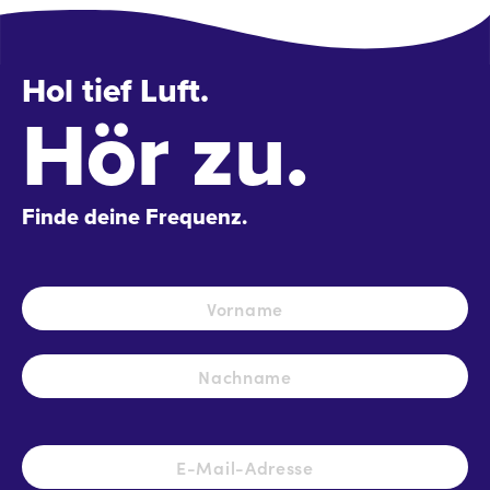
Hol tief Luft.
Hör zu.
Finde deine Frequenz.
Name
*
Vo
Na
E-
Mail-