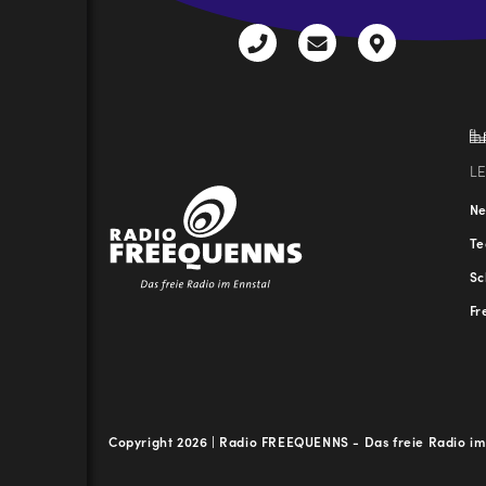
+43
radio@freequenns
Kulturhauss
3612
9,
30111-
A-
0
8940
Liezen
L
N
T
Sc
Fr
Copyright 2026 | Radio FREEQUENNS - Das freie Radio im