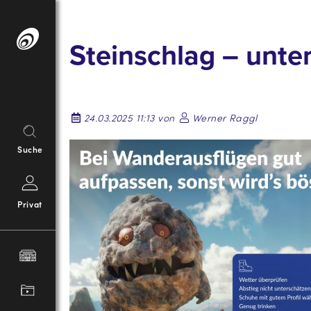
Springe
zum
Steinschlag – unte
Inhalt
24.03.2025 11:13 von
Werner Raggl
Suche
Privat