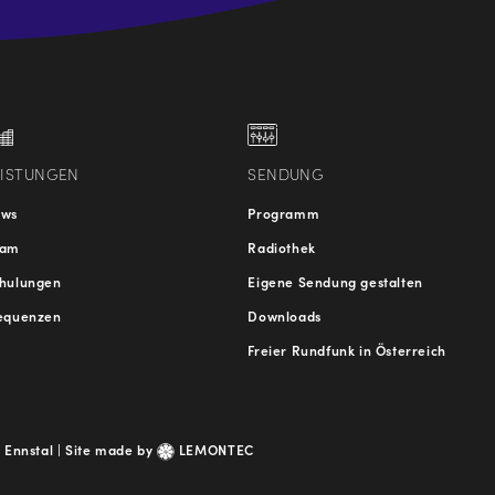
.at
traße
EISTUNGEN
SENDUNG
ews
Programm
eam
Radiothek
hulungen
Eigene Sendung gestalten
equenzen
Downloads
Freier Rundfunk in Österreich
 Ennstal |
Site made by
LEMONTEC