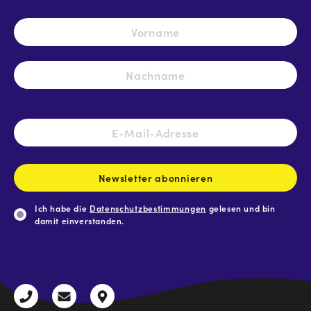
Name
*
Vo
Na
E-
Mail-
Adresse
*
Newsletter abonnieren
Ich habe die
Datenschutzbestimmungen
gelesen und bin
damit einverstanden.
CAPTCHA
+43
radio@freequenns.at
Kulturhausstraße