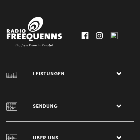
3612
9,
30111-
A-
0
8940
Liezen
LEISTUNGEN
SENDUNG
ÜBER UNS