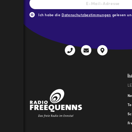
Mail-
Adresse
*
Ich habe die
Datenschutzbestimmungen
gelesen und
CAPTCHA
+43
radio@freequenns
Kulturhauss
3612
9,
30111-
A-
0
8940
Liezen
L
N
T
Sc
Fr