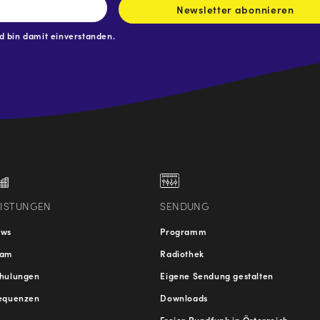
Newsletter abonnieren
 bin damit einverstanden.
.at
traße
EISTUNGEN
SENDUNG
ews
Programm
eam
Radiothek
hulungen
Eigene Sendung gestalten
equenzen
Downloads
Freier Rundfunk in Österreich