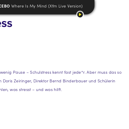
CEBO
Where Is My Mind (Xfm Live Version)
ess
u wenig Pause – Schulstress kennt fast jede*r. Aber muss das so
n Doris Zeiringer, Direktor Bernd Binderbauer und Schülerin
len, was stresst – und was hilft.