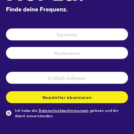
Finde deine Frequenz.
Name
*
Vo
Na
E-
Mail-
Adresse
*
Newsletter abonnieren
Ich habe die
Datenschutzbestimmungen
gelesen und bin
damit einverstanden.
CAPTCHA