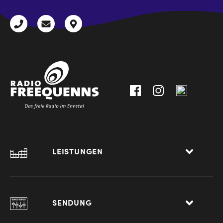
+43
radio@freequenns.at
Kulturhausstraße
3612
9,
30111-
A-
0
8940
Liezen
LEISTUNGEN
SENDUNG