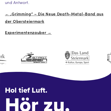
und Antwort.
← „Grimming“ – Die Neue Death-Metal-Band aus
Beitrags-
der Obersteiermark
Navigation
Experimentenzauber →
Hol tief Luft.
Hör zu.