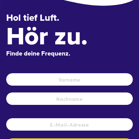
Hol tief Luft.
Hör zu.
Finde deine Frequenz.
Name
*
Vo
Na
E-
Mail-
Adresse
*