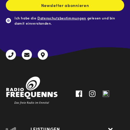
Newsletter abonnieren
Ich habe die
Datenschutzbestimmungen
gelesen und bin
damit einverstanden.
CAPTCHA
+43
radio@freequenns.at
Kulturhausstraße
3612
9,
30111-
A-
0
8940
Liezen
LEISTUNGEN