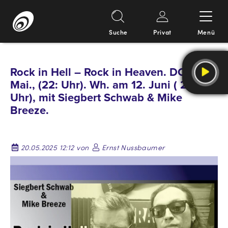
Suche
Privat
Menü
Springe
zum
Rock in Hell – Rock in Heaven. DO., 22.
Inhalt
Mai., (22: Uhr). Wh. am 12. Juni ( 22:
Uhr), mit Siegbert Schwab & Mike
Breeze.
20.05.2025 12:12 von
Ernst Nussbaumer