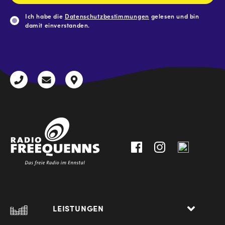
Ich habe die
Datenschutzbestimmungen
gelesen und bin
damit einverstanden.
CAPTCHA
+43
radio@freequenns.at
Kulturhausstraße
3612
9,
30111-
A-
0
8940
Liezen
LEISTUNGEN