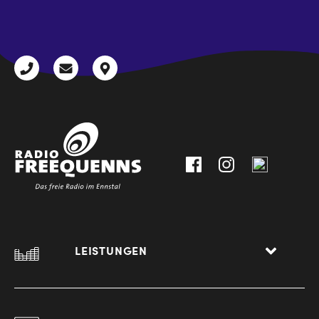
CAPTCHA
+43
radio@freequenns.at
Kulturhausstraße
3612
9,
30111-
A-
0
8940
Liezen
LEISTUNGEN