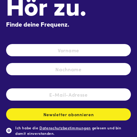
Hör zu.
Finde deine Frequenz.
Name
*
Vo
Na
E-
Mail-
Adresse
*
Newsletter abonnieren
Ich habe die
Datenschutzbestimmungen
gelesen und bin
damit einverstanden.