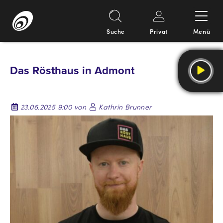
Suche
Privat
Menü
Springe
zum
Das Rösthaus in Admont
Inhalt
23.06.2025 9:00 von
Kathrin Brunner