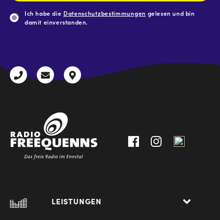
Ich habe die
Datenschutzbestimmungen
gelesen und bin
damit einverstanden.
CAPTCHA
+43
radio@freequenns.at
Kulturhausstraße
3612
9,
30111-
A-
0
8940
Liezen
LEISTUNGEN