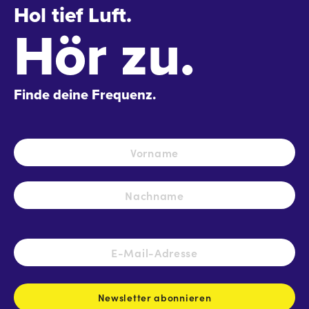
Hol tief Luft.
Hör zu.
Finde deine Frequenz.
Name
*
Vo
Na
E-
Mail-
Adresse
*
Newsletter abonnieren