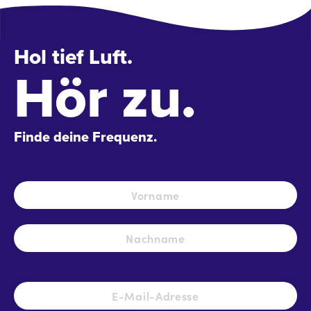
Hol tief Luft.
Hör zu.
Finde deine Frequenz.
Name
*
Vo
Na
E-
Mail-