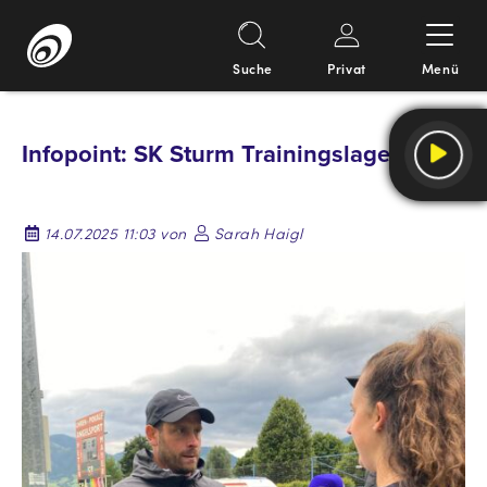
Suche
Privat
Menü
Springe
zum
Infopoint: SK Sturm Trainingslager
Inhalt
14.07.2025 11:03 von
Sarah Haigl