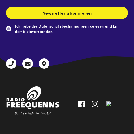
Adresse
*
Newsletter abonnieren
Ich habe die
Datenschutzbestimmungen
gelesen und bin
damit einverstanden.
CAPTCHA
+43
radio@freequenns.at
Kulturhausstraße
3612
9,
30111-
A-
0
8940
Liezen