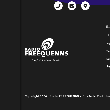
+43
radio@freequenns
Kulturhauss
3612
9,
30111-
A-
0
8940
Liezen
L
N
T
Sc
Fr
Copyright 2026 | Radio FREEQUENNS - Das freie Radio im