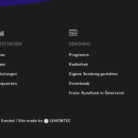
.at
traße
EISTUNGEN
SENDUNG
ews
Programm
eam
Radiothek
hulungen
Eigene Sendung gestalten
equenzen
Downloads
Freier Rundfunk in Österreich
 Ennstal |
Site made by
LEMONTEC