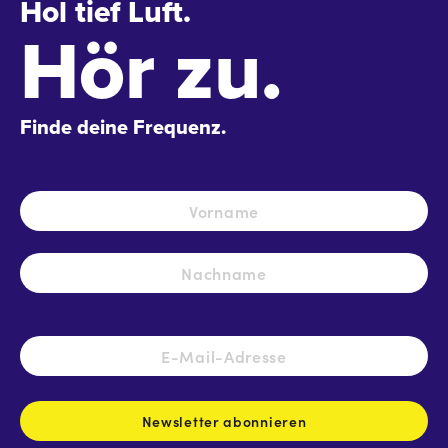
Hol tief Luft.
Hör zu.
Finde deine Frequenz.
Name
*
Vo
Na
E-
Mail-
Adresse
*
Newsletter abonnieren