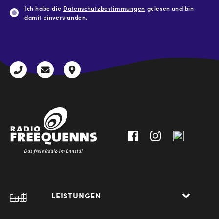
Ich habe die
Datenschutzbestimmungen
gelesen und bin
damit einverstanden.
CAPTCHA
+43
radio@freequenns.at
Kulturhausstraße
3612
9,
30111-
A-
0
8940
Liezen
LEISTUNGEN