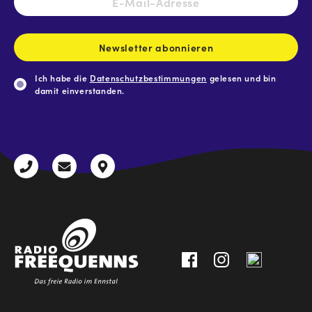
Mail-
Adresse
*
Newsletter abonnieren
Ich habe die
Datenschutzbestimmungen
gelesen und bin
damit einverstanden.
CAPTCHA
+43
radio@freequenns.at
Kulturhausstraße
3612
9,
30111-
A-
0
8940
Liezen