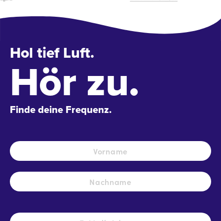
Hol tief Luft.
Hör zu.
Finde deine Frequenz.
Name
*
Vo
Na
E-