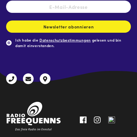
E-
Mail-
Adresse
*
Newsletter abonnieren
Ich habe die
Datenschutzbestimmungen
gelesen und bin
damit einverstanden.
CAPTCHA
+43
radio@freequenns.at
Kulturhausstraße
3612
9,
30111-
A-
0
8940
Liezen