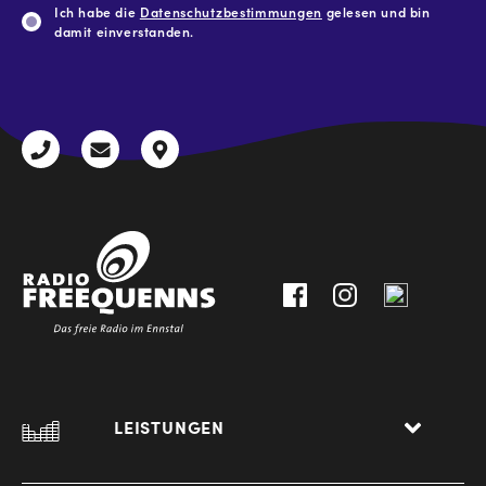
Ich habe die
Datenschutzbestimmungen
gelesen und bin
damit einverstanden.
CAPTCHA
+43
radio@freequenns.at
Kulturhausstraße
3612
9,
30111-
A-
0
8940
Liezen
LEISTUNGEN