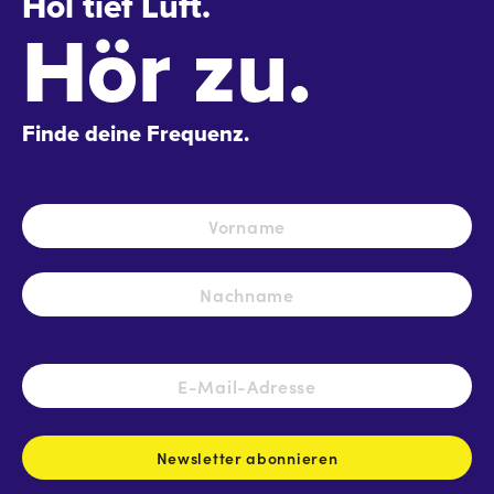
Hol tief Luft.
Hör zu.
Finde deine Frequenz.
Name
*
Vo
Na
E-
Mail-
Adresse
*
Newsletter abonnieren