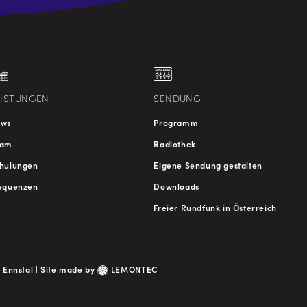
.at
traße
EISTUNGEN
SENDUNG
ews
Programm
eam
Radiothek
hulungen
Eigene Sendung gestalten
equenzen
Downloads
Freier Rundfunk in Österreich
 Ennstal |
Site made by
LEMONTEC