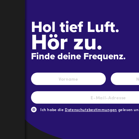
Hol tief Luft.
Hör zu.
Finde deine Frequenz.
Name
*
Vorname
E-
Mail-
Adresse
*
Ich habe die
Datenschutzbestimmungen
gelesen und
CAPTCHA