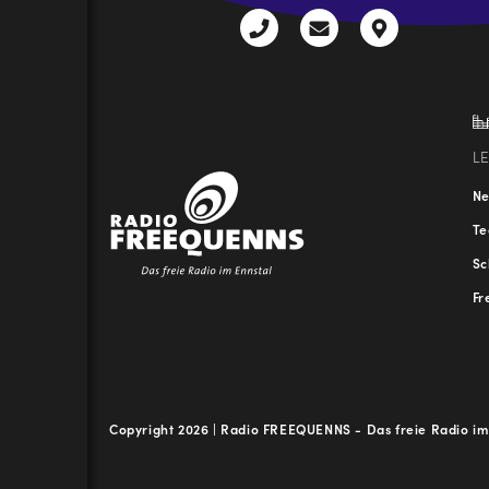
+43
radio@freequenns
Kulturhauss
3612
9,
30111-
A-
0
8940
Liezen
L
N
T
Sc
Fr
Copyright 2026 | Radio FREEQUENNS - Das freie Radio im