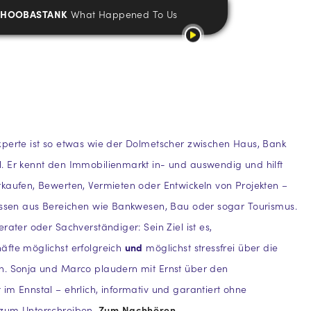
HOOBASTANK
What Happened To Us
perte ist so etwas wie der Dolmetscher zwischen Haus, Bank
. Er kennt den Immobilienmarkt in- und auswendig und hilft
kaufen, Bewerten, Vermieten oder Entwickeln von Projekten –
wissen aus Bereichen wie Bankwesen, Bau oder sogar Tourismus.
rater oder Sachverständiger: Sein Ziel ist es,
äfte möglichst erfolgreich
und
möglichst stressfrei über die
n. Sonja und Marco plaudern mit Ernst über den
im Ennstal – ehrlich, informativ und garantiert ohne
zum Unterschreiben.
Zum Nachhören.