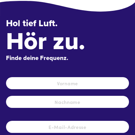
Hol tief Luft.
Hör zu.
Finde deine Frequenz.
Name
*
Vo
Na
E-
Mail-