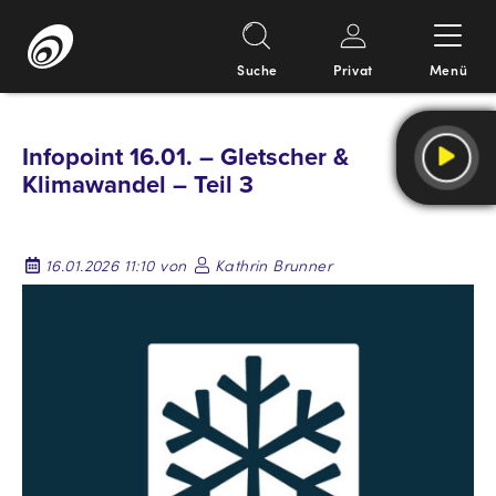
Suche
Privat
Menü
Springe
zum
Infopoint 16.01. – Gletscher &
Inhalt
Klimawandel – Teil 3
16.01.2026 11:10 von
Kathrin Brunner